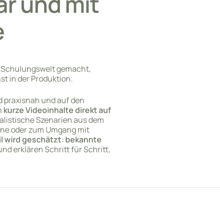
ar und mit
e
le Schulungswelt gemacht,
t in der Produktion.
d praxisnah und auf den
n
kurze Videoinhalte direkt auf
ealistische Szenarien aus dem
ene oder zum Umgang mit
l wird geschätzt: bekannte
nd erklären Schritt für Schritt,