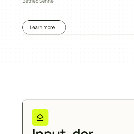
Betrieb Sehne
Learn more
Input, der