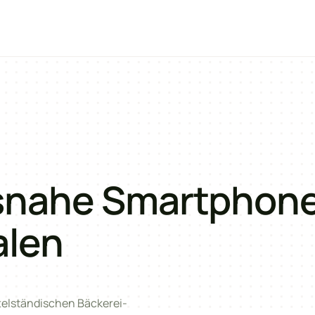
nahe Smartphon
alen
telständischen Bäckerei-