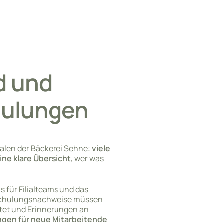
d und
chulungen
ialen der Bäckerei Sehne:
viele
ine klare Übersicht
, wer was
 für Filialteams und das
Schulungsnachweise müssen
ltet und Erinnerungen an
gen für neue Mitarbeitende