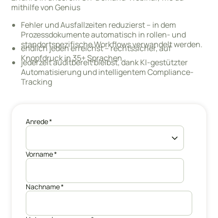
mithilfe von Genius
Fehler und Ausfallzeiten reduzierst – in dem
Prozessdokumente automatisch in rollen- und
standortspezifische Workflows verwandelt werden.
endlich jeden erreichst – rechtssicher, auf
Knopfdruck in 35+ Sprachen.
jederzeit auditbereit bleibst, dank KI-gestützter
Automatisierung und intelligentem Compliance-
Tracking
Anrede
*
Vorname
*
Nachname
*