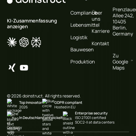
Prenzlaue
Compliance
Über
Allee 242,
uns
KI-Zusammenfassung
10405
Lebensmittel
anzeigen
Berlin,
Karriere
Germany
Logistik
Kontakt
Bauwesen
Zu
Google
Produktion
Maps
©
2026
doinstruct. All rights reserved.
Top Innovator
GDPR compliant
2026
Hosted in EU
Enterprise security
In Deutschland entwickelt
ISO 27001 certified
SOC2-II at data centers