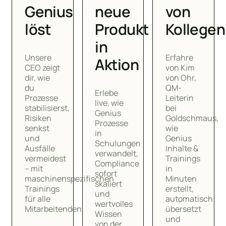
Genius
neue
von
löst
Produkt
Kollegen
in
Unsere
Erfahre
Aktion
CEO zeigt
von Kim
dir, wie
von Ohr,
du
QM-
Erlebe
Prozesse
Leiterin
live, wie
stabilisierst,
bei
Genius
Risiken
Goldschmaus,
Prozesse
senkst
wie
in
und
Genius
Schulungen
Ausfälle
Inhalte &
verwandelt,
vermeidest
Trainings
Compliance
– mit
in
sofort
maschinenspezifischen
Minuten
skaliert
Trainings
erstellt,
und
für alle
automatisch
wertvolles
Mitarbeitenden.
übersetzt
Wissen
und
von der